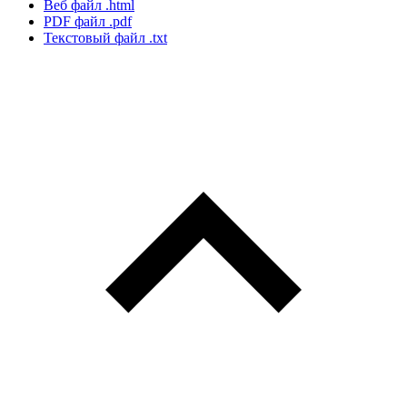
Веб файл
.html
PDF файл
.pdf
Текстовый файл
.txt