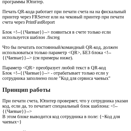
программы Юпитер.
Печать QR-кода работает при печати счета на на фискальный
принтер через FRServer или на чековый принтер при печати
счета через PrintFastReport
Блок <!--{{Чаевые}}--> появиться в счете только если
используется шаблон .fiscreg
Что бы печатать постоянный/командный QR-код, должен
использоваться только параметр <QR>, БЕЗ блока <!--
{{Чаевые}}--> (см примеры ниже).
Параметр <QR> преобразует любой текст в QR-код
Блок <!--{{Чаевые}}--> - отрабатывает только если у
сотрудника заполнено поле "Код для сервиса чаевых"
Принцип работы
При печати счета, Юпитер проверяет, что у сотрудника указан
код, если да, то печатает специальный блок шаблона: <!--
{{Чаевые}}-->
В этом блоке выводится код сотрудника в поле: {~Код для
чаевых~}