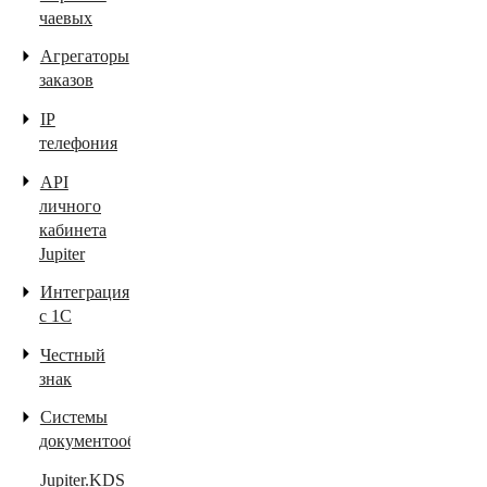
чаевых
Агрегаторы
заказов
IP
телефония
API
личного
кабинета
Jupiter
Интеграция
с 1С
Честный
знак
Системы
документооборота
Jupiter.KDS