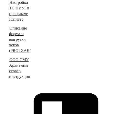
Настройка
ТС ПИоТ в
программе
Юпитер
Описание
формата
выгрузки
чеков
(PROTZAK)
ООО СМУ
Архивный
сервер
инструкция