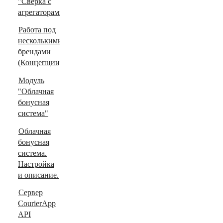
"Сверка с
агрегаторами"
Работа под
несколькими
брендами
(Концепции)
Модуль
"Облачная
бонусная
система"
Облачная
бонусная
система.
Настройка
и описание.
Сервер
CourierApp
API