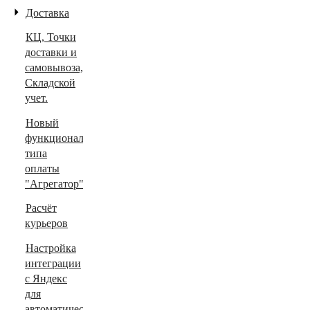
Доставка
КЦ, Точки
доставки и
самовывоза,
Складской
учет.
Новый
функционал
типа
оплаты
"Агрегатор".
Расчёт
курьеров
Настройка
интеграции
с Яндекс
для
автоматического