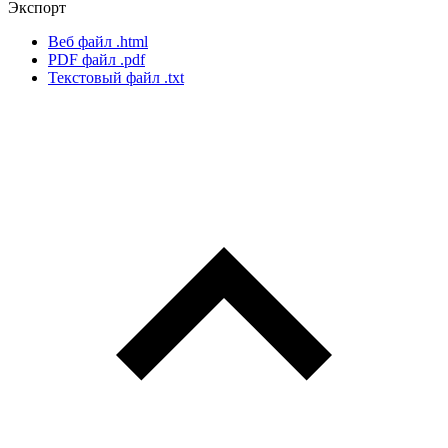
Экспорт
Веб файл
.html
PDF файл
.pdf
Текстовый файл
.txt