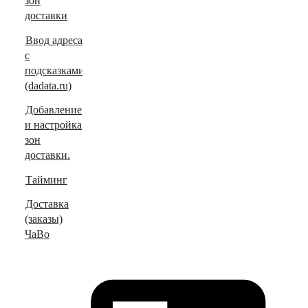
зон
доставки
Ввод адреса
с
подсказками
(dadata.ru)
Добавление
и настройка
зон
доставки.
Тайминг
Доставка
(заказы)
ЧаВо