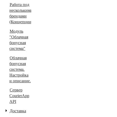
Работа под
несколькими
брендами
(Концепции)
Модуль
"Облачная
бонусная
система"
Облачная
бонусная
система.
Настройка
и описание.
Сервер
CourierApp
API
Доставка