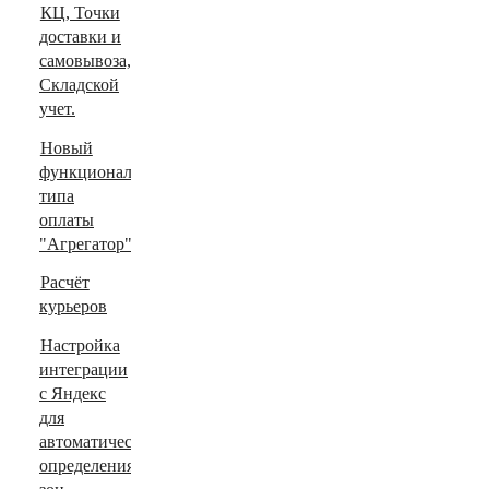
КЦ, Точки
доставки и
самовывоза,
Складской
учет.
Новый
функционал
типа
оплаты
"Агрегатор".
Расчёт
курьеров
Настройка
интеграции
с Яндекс
для
автоматического
определения