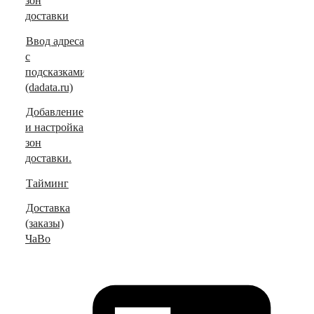
зон
доставки
Ввод адреса
с
подсказками
(dadata.ru)
Добавление
и настройка
зон
доставки.
Тайминг
Доставка
(заказы)
ЧаВо