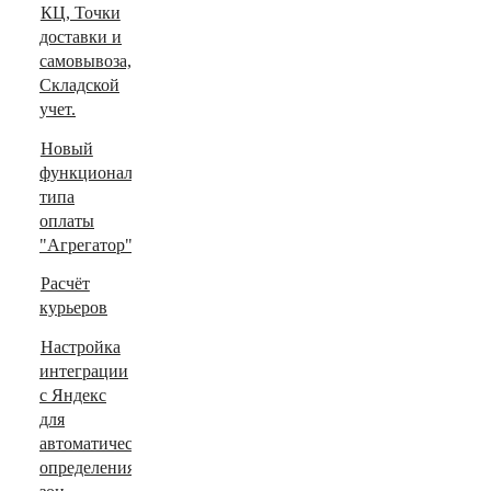
КЦ, Точки
доставки и
самовывоза,
Складской
учет.
Новый
функционал
типа
оплаты
"Агрегатор".
Расчёт
курьеров
Настройка
интеграции
с Яндекс
для
автоматического
определения