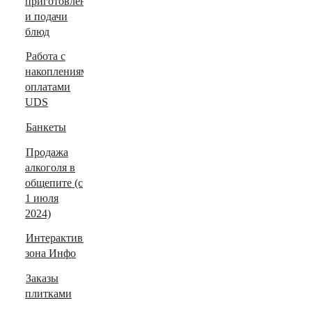
приготовления
и подачи
блюд
Работа с
накоплениями/
оплатами
UDS
Банкеты
Продажа
алкоголя в
общепите (с
1 июля
2024)
Интерактивная
зона Инфо
Заказы
плитками