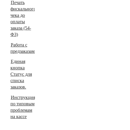
Печать
фискального
чека до
оплаты
заказа (54-
ФЗ)
Работа с
предзаказами
Единая
кнопка
Статус для
списка
заказов.
Инструкция
по типовым
проблемам
на кассе