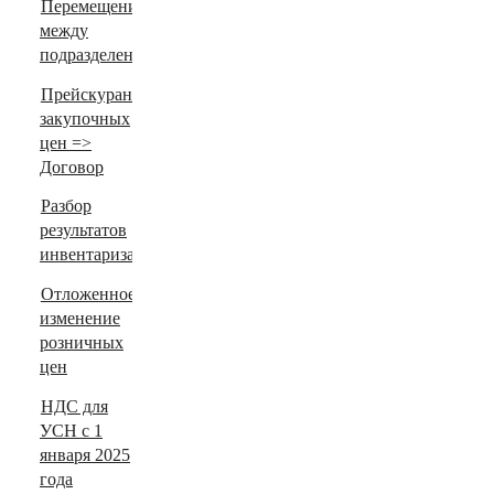
Перемещение
между
подразделениями
Прейскурант
закупочных
цен =>
Договор
Разбор
результатов
инвентаризации
Отложенное
изменение
розничных
цен
НДС для
УСН с 1
января 2025
года