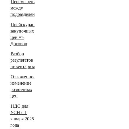
Перемещение
между
подразделениями
Прейскурант
закупочных
цен =>
Договор
Разбор
результатов
инвентаризации
Отложенное
изменение
розничных
цен
НДС для
УСН с 1
января 2025
года